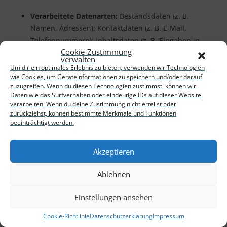
Verarbeitete Datenarten:
Bestandsdaten (z. B.
Namen, Adressen); Kontaktdaten (z. B. E-Mail,
Telefonnummern); Inhaltsdaten (z. B. Eingaben in
Cookie-Zustimmung
Onlineformularen); Nutzungsdaten (z. B. besuchte
verwalten
Webseiten, Interesse an Inhalten, Zugriffszeiten);
Um dir ein optimales Erlebnis zu bieten, verwenden wir Technologien
Meta-, Kommunikations- und Verfahrensdaten (z. .B.
wie Cookies, um Geräteinformationen zu speichern und/oder darauf
zuzugreifen. Wenn du diesen Technologien zustimmst, können wir
IP-Adressen, Zeitangaben, Identifikationsnummern,
Daten wie das Surfverhalten oder eindeutige IDs auf dieser Website
Einwilligungsstatus).
verarbeiten. Wenn du deine Zustimmung nicht erteilst oder
Betroffene Personen:
Nutzer (z. .B.
zurückziehst, können bestimmte Merkmale und Funktionen
beeinträchtigt werden.
Webseitenbesucher, Nutzer von Onlinediensten).
Zwecke der Verarbeitung:
Erbringung vertraglicher
Leistungen und Erfüllung vertraglicher Pflichten;
Akzeptieren
Feedback (z. B. Sammeln von Feedback via Online-
Ablehnen
Formular); Bereitstellung unseres Onlineangebotes
und Nutzerfreundlichkeit; Sicherheitsmaßnahmen.
Einstellungen ansehen
Verwaltung und Beantwortung von Anfragen.
Rechtsgrundlagen:
Berechtigte Interessen (Art. 6 Abs.
Cookie-Richtlinie
Datenschutzerklärung
Impressum
1 S. 1 lit. f) DSGVO).