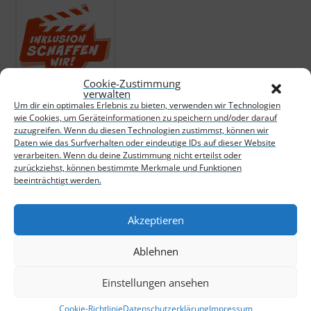
Cookie-Zustimmung
verwalten
Um dir ein optimales Erlebnis zu bieten, verwenden wir Technologien
wie Cookies, um Geräteinformationen zu speichern und/oder darauf
zuzugreifen. Wenn du diesen Technologien zustimmst, können wir
META
Daten wie das Surfverhalten oder eindeutige IDs auf dieser Website
verarbeiten. Wenn du deine Zustimmung nicht erteilst oder
Anmelden
zurückziehst, können bestimmte Merkmale und Funktionen
beeinträchtigt werden.
Eintrags-Feed
Kommentar-Feed
WordPress.org
Akzeptieren
Ablehnen
Einstellungen ansehen
Impressum
Datenschutzerklärung
Cookie-Richtlinie
Datenschutzerklärung
Impressum